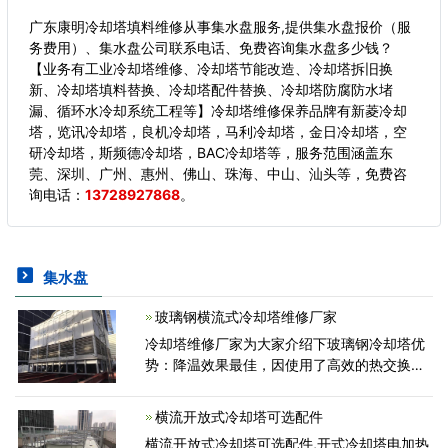
广东康明冷却塔填料维修从事集水盘服务,提供集水盘报价（服
务费用）、集水盘公司联系电话、免费咨询集水盘多少钱？
【业务有工业冷却塔维修、冷却塔节能改造、冷却塔拆旧换
新、冷却塔填料替换、冷却塔配件替换、冷却塔防腐防水堵
漏、循环水冷却系统工程等】冷却塔维修保养品牌有新菱冷却
塔，览讯冷却塔，良机冷却塔，马利冷却塔，金日冷却塔，空
研冷却塔，斯频德冷却塔，BAC冷却塔等，服务范围涵盖东
莞、深圳、广州、惠州、佛山、珠海、中山、汕头等，
免费咨
询电话：
13728927868
。
集水盘
玻璃钢横流式冷却塔维修厂家
冷却塔维修厂家为大家介绍下玻璃钢冷却塔优
势：降温效果最佳，因使用了高效的热交换充
填材料，并经过特殊设计，极大的提高了本产
品的热交换性能，与原来的形状相比，其设置
横流开放式冷却塔可选配件
面积大幅度下降。省电力
横流开放式冷却塔可选配件,开式冷却塔电加热