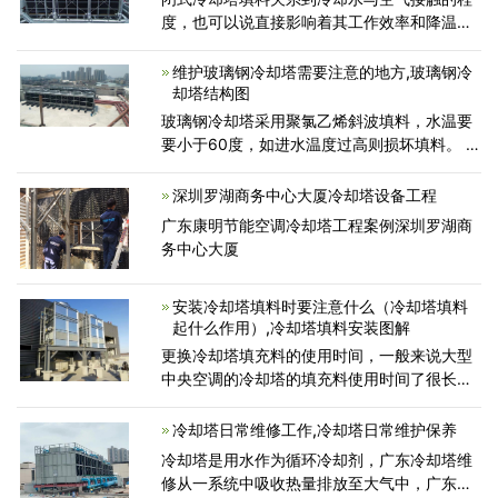
度，也可以说直接影响着其工作效率和降温效
果。如果塔内使用的冷却水水质不好容易造成
填料堵塞，然后结成水垢。导致冷却塔填料堵
维护玻璃钢冷却塔需要注意的地方,玻璃钢冷
塞后的原因有以
却塔结构图
玻璃钢冷却塔采用聚氯乙烯斜波填料，水温要
要小于60度，如进水温度过高则损坏填料。 对
布水装置应经常检修，一般应一年大修一次。
在运行中如发现配水有不均匀的现象时，应设
深圳罗湖商务中心大厦冷却塔设备工程
法及时消除产生的
广东康明节能空调冷却塔工程案例深圳罗湖商
务中心大厦
安装冷却塔填料时要注意什么（冷却塔填料
起什么作用）,冷却塔填料安装图解
更换冷却塔填充料的使用时间，一般来说大型
中央空调的冷却塔的填充料使用时间了很长
期。挑选质量好的填充料通常可以采用3-5年
以上，随后才必须更换。冷却塔填充料规定:大
冷却塔日常维修工作,冷却塔日常维护保养
型中央空调的冷却
冷却塔是用水作为循环冷却剂，广东冷却塔维
修从一系统中吸收热量排放至大气中，广东冷