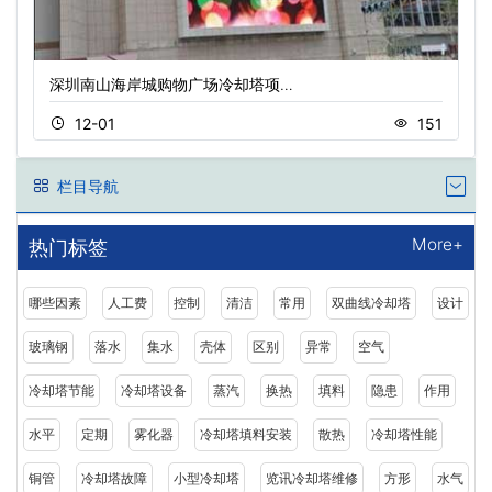
深圳南山海岸城购物广场冷却塔项…
12-01
151
栏目导航
More+
热门标签
哪些因素
人工费
控制
清洁
常用
双曲线冷却塔
设计
玻璃钢
落水
集水
壳体
区别
异常
空气
冷却塔节能
冷却塔设备
蒸汽
换热
填料
隐患
作用
水平
定期
雾化器
冷却塔填料安装
散热
冷却塔性能
铜管
冷却塔故障
小型冷却塔
览讯冷却塔维修
方形
水气