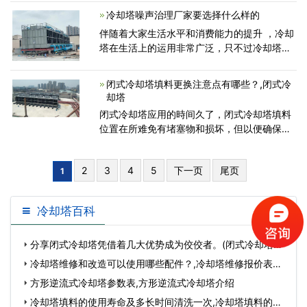
能劣化是因为填料间充满了大量的污垢，使得
冷却塔噪声治理厂家要选择什么样的
冷却塔填料上根本不
伴随着大家生活水平和消费能力的提升 ，冷却
塔在生活上的运用非常广泛，只不过冷却塔在
运用的环节中是会存有一些现象的，例如冷却
塔噪音，而冷却塔噪音在某种水平上面危害人
闭式冷却塔填料更换注意点有哪些？,闭式冷
的
却塔
闭式冷却塔应用的時间久了，闭式冷却塔填料
位置在所难免有堵塞物和损坏，但以便确保闭
式冷却塔的致冷实际效果，人们经常必须拆换
新的玻璃钢冷却塔填料。那我们在拆换玻璃钢
2
3
4
5
下一页
尾页
冷却塔填料更时有
1
冷却塔百科
分享闭式冷却塔凭借着几大优势成为佼佼者。(闭式冷却塔介
绍)…
冷却塔维修和改造可以使用哪些配件？,冷却塔维修报价表…
方形逆流式冷却塔参数表,方形逆流式冷却塔介绍
冷却塔填料的使用寿命及多长时间清洗一次,冷却塔填料的使