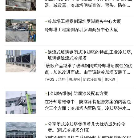
器、减震器、冷却塔闸板直管、弯头、防护栏
杆、自动扶梯、上水槽盖、冷却塔电机、冷却
塔电气柜、冷却塔供水装置、冷却塔配料罐...
冷却塔工程案例深圳罗湖商务中心大厦
冷却塔工程案例深圳罗湖商务中心大厦
逆流式玻璃钢闭式冷却塔的特点,工业冷却塔,
玻璃钢逆流式冷却塔
​ 该款产品继承了​玻璃钢闭式冷却塔​耐腐蚀的优
点，加以改进而成。由于该款冷却塔安装了多
台风机，因此噪声得到一定程度的抑制，从而
TAGS：
填料
|
玻璃钢
|
闭式冷却塔
|
集水盘
|
有超低噪音的效果。又因为产品改正方形结构
为长方
[冷却塔维修] 防腐涂装配套方案
在冷却塔维修中，防腐涂装配套方案的内容包
含三个方面：冷却塔内壁防腐，冷却塔淋水立
柱等防腐和人字柱防腐。下文具体做介绍： 1.
冷却塔内壁防腐方案 1.1 基面处理 a.冷却塔外
分享闭式冷却塔凭借着几大优势成为佼佼
壁渗水通常情况
者。(闭式冷却塔介绍)
闭式冷却塔填料关系到冷却水与空气接触的程