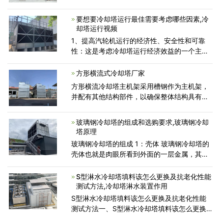
却塔维修以降低水温的装置；其冷是利用水与
空气流动接触后进行冷热交换产生蒸汽，蒸汽
要想要冷却塔运行最佳需要考虑哪些因素,冷
挥发带走热量达到蒸
却塔运行视频
1、提高汽轮机运行的经济性、安全性和可靠
性：这是考虑冷却塔运行经济效益的一个主要
方面。因为保证汽轮机具有较高的热效率、安
全运行及满负荷发电所获得的经济效益数值较
方形横流式冷却塔厂家
大。 2、降
方形横流冷却塔主机架采用槽钢作为主机架，
并配有其他结构部件，以确保整体结构具有足
够的刚度和强度。 冷却塔的侧板由光滑的玻璃
纤维增强塑料防护板制成，并且隔热层散布在
玻璃钢冷却塔的组成和选购要求,玻璃钢冷却
侧板上，以防止外
塔原理
玻璃钢冷却塔的组成 1：壳体 玻璃钢冷却塔的
壳体也就是肉眼所看到外面的一层金属，其实
是由树脂，纤维，稳定剂，添加剂等很多元素
制作的，厚度一般在0.3毫米以上。 玻璃钢冷
S型淋水冷却塔填料该怎么更换及抗老化性能
却塔的外壳选择的要求
测试方法,冷却塔淋水装置作用
S型淋水冷却塔填料该怎么更换及抗老化性能
测试方法一、S型淋水冷却塔填料该怎么更换
呢？S型淋水冷却塔填料更换方法：冷却塔性