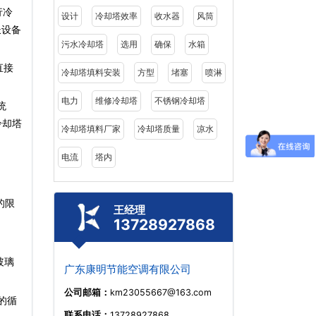
行冷
设计
冷却塔效率
收水器
风筒
长设备
污水冷却塔
选用
确保
水箱
直接
冷却塔填料安装
方型
堵塞
喷淋
电力
维修冷却塔
不锈钢冷却塔
统
冷却塔
冷却塔填料厂家
冷却塔质量
凉水
电流
塔内
的限
王经理
13728927868
玻璃
广东康明节能空调有限公司
公司邮箱：
km23055667@163.com
的循
联系电话：
13728927868