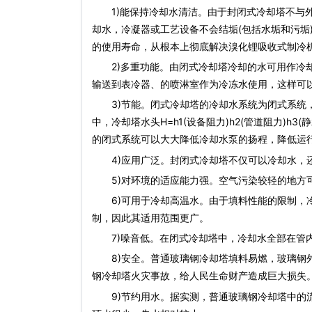
1)能保持冷却水清洁。由于封
闭式冷却塔
不与
却水，冷凝器或工艺设备不会结垢(包括水垢和污垢
的使用寿命，从根本上彻底解决溴化锂吸收式制冷
2)多重功能。由
闭式冷却塔
冷却的水可用作冷
输送到表冷器、的喷淋室作为冷冻水使用，这样可以
3)节能。
闭式冷却塔
的冷却水系统为闭式系统
中，冷却塔水头H=h1(设备阻力)h2(管道阻力)h
的闭式系统可以大大降低冷却
水泵
的扬程，降低运行
4)应用广泛。封
闭式冷却塔
不仅可以冷却水，
5)对环境的适应能力强。空气污染较轻的地方
6)可用于冷却高温水。由于填料性能的限制，冷
制，因此其适用范围更广。
7)噪音低。在
闭式冷却塔
中，冷却水全部在管
8)安全。普通玻璃钢
冷却塔填料
易燃，玻璃钢
钢冷却塔
火灾事故，给人民生命财产造成巨大损失
9)节约用水。据实测，普通
玻璃钢冷却塔
中的