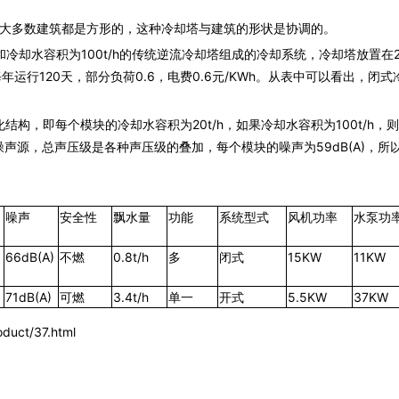
大多数建筑都是方形的，这种冷却塔与建筑的形状是协调的。
和冷却水容积为100t/h的传统
逆流冷却塔
组成的冷却系统，冷却塔放置在2
运行120天，部分负荷0.6，电费0.6元/KWh。从表中可以看出，
闭式
结构，即每个模块的冷却水容积为20t/h，如果冷却水容积为100t/h，
声源，总声压级是各种声压级的叠加，每个模块的噪声为59dB(A)，所
噪声
安全性
飘水量
功能
系统型式
风机功率
水泵
功
66dB(A)
不燃
0.8t/h
多
闭式
15KW
11KW
71dB(A)
可燃
3.4t/h
单一
开式
5.5KW
37KW
duct/37.html