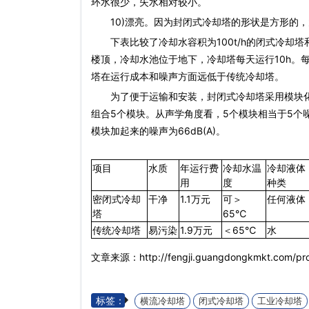
环水很少，失水相对较小。
10)漂亮。因为封
闭式冷却塔
的形状是方形的，
下表比较了冷却水容积为100t/h的
闭式冷却塔
楼顶，冷却水池位于地下，冷却塔每天运行10h。每年
塔
在运行成本和噪声方面远低于传统冷却塔。
为了便于运输和安装，封
闭式冷却塔
采用模块化
组合5个模块。从声学角度看，5个模块相当于5个噪
模块加起来的噪声为66dB(A)。
项目
水质
年运行费
冷却水温
冷却液体
用
度
种类
密
闭式冷却
干净
1.1万元
可＞
任何液体
塔
65℃
传统冷却塔
易污染
1.9万元
＜65℃
水
文章来源：http://fengji.guangdongkmkt.com/pro
标签：
横流冷却塔
闭式冷却塔
工业冷却塔