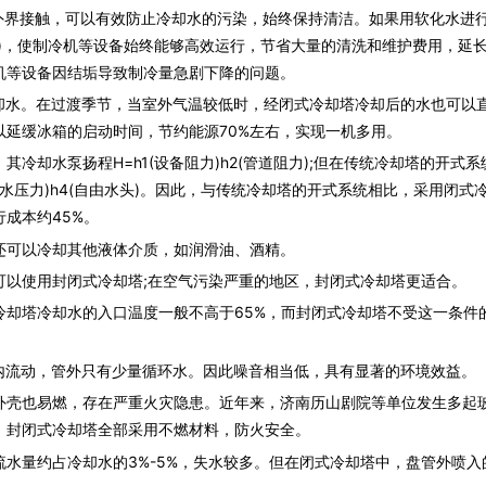
外界接触，可以有效防止冷却水的污染，始终保持清洁。如果用软化水进
)，使制冷机等设备始终能够高效运行，节省大量的清洗和维护费用，延
机等设备因结垢导致制冷量急剧下降的问题。
却水。在过渡季节，当室外气温较低时，经
闭式冷却塔
冷却后的水也可以
延缓冰箱的启动时间，节约能源70%左右，实现一机多用。
，其冷却
水泵
扬程H=h1(设备阻力)h2(管道阻力);但在传统冷却塔的开式系
3(静水压力)h4(自由水头)。因此，与传统冷却塔的开式系统相比，采用
闭式
成本约45%。
还可以冷却其他液体介质，如润滑油、酒精。
可以使用封
闭式冷却塔
;在空气污染严重的地区，封
闭式冷却塔
更适合。
却塔冷却水的入口温度一般不高于65%，而封
闭式冷却塔
不受这一条件
内流动，管外只有少量循环水。因此噪音相当低，具有显著的环境效益。
外壳也易燃，存在严重火灾隐患。近年来，济南历山剧院等单位发生多起
。封
闭式冷却塔
全部采用不燃材料，防火安全。
流水量约占冷却水的3%-5%，失水较多。但在
闭式冷却塔
中，盘管外喷入