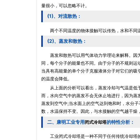
量很小，可以忽略不计。
(1)、对流散热：
两个不同温度的物体接触可以传热，水和不同温
(2)、蒸发和散热：
蒸发和散热可以用气体动力学理论来解释。因为
同，每个分子的能量也不同。由于分子的不规则运
当具有高能量的单个分子克服液体分子对它们的吸
的温度会降低。
从上面的分析可以看出，蒸发冷却与气温是低于
而，水向空气中的蒸发不会无休止地进行，因为蒸
蒸发到空气中;当水面上的空气达到饱和时，水分
数，水温保持不变。因此，与水接触的空气越干燥
二、康明工业专用
的特性分析：
闭式冷却塔
工业
闭式冷却塔
是一种不同于任何传统冷却塔