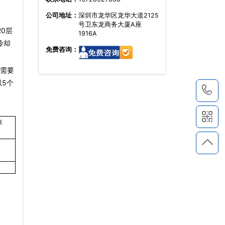
公司地址：
深圳市龙华区龙华大道2125
号卫东龙商务大厦A座
0层
1916A
冷却
免费咨询：
则需要
以5个
1
率