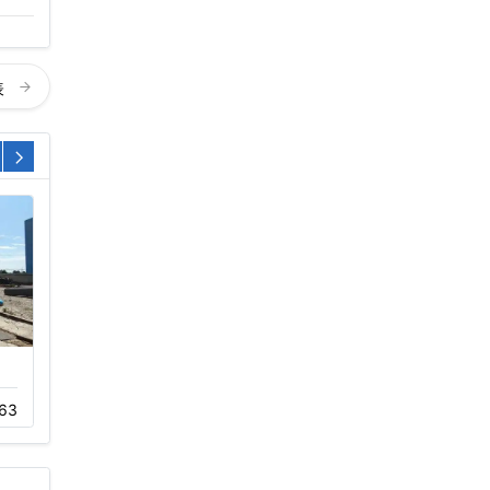
表
广东开式圆形逆流
方形横流式冷却塔
63
11-05
189
11-05
345