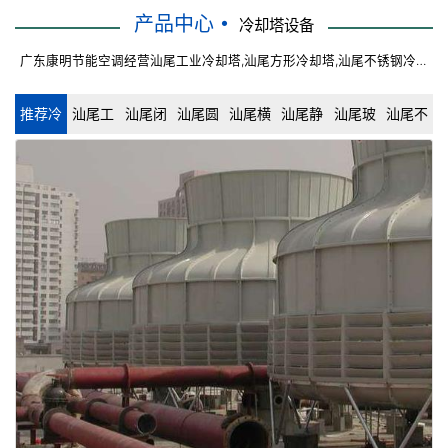
产品中心
冷却塔设备
广东康明节能空调经营汕尾工业冷却塔,汕尾方形冷却塔,汕尾不锈钢冷却
塔,汕尾横流冷却塔,汕尾开式冷却塔等不同型号冷却塔。
推荐冷
汕尾工
汕尾闭
汕尾圆
汕尾横
汕尾静
汕尾玻
汕尾不
却塔
业冷却
式冷却
形冷却
流冷却
音冷却
璃钢冷
锈钢冷
塔
塔
塔
塔
塔
却塔
却塔