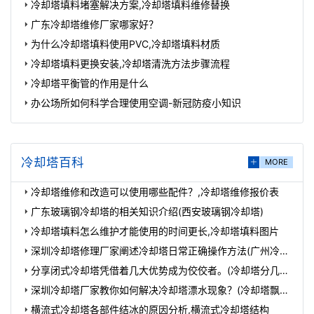
冷却塔填料堵塞解决方案,冷却塔填料维修替换
广东冷却塔维修厂家哪家好？
为什么冷却塔填料使用PVC,冷却塔填料材质
冷却塔填料更换安装,冷却塔清洗方法步骤流程
冷却塔平衡管的作用是什么
办公场所如何科学合理使用空调-新冠防疫小知识
冷却塔百科
MORE
冷却塔维修和改造可以使用哪些配件？,冷却塔维修报价表
广东玻璃钢冷却塔的相关知识介绍(西安玻璃钢冷却塔)
冷却塔填料怎么维护才能使用的时间更长,冷却塔填料图片
深圳冷却塔修理厂家阐述冷却塔日常正确操作方法(广州冷却
塔维修厂家报价)
分享闭式冷却塔凭借着几大优势成为佼佼者。(冷却塔分几大
类)
深圳冷却塔厂家教你如何解决冷却塔漂水现象？(冷却塔飘水
如何解决)
横流式冷却塔各部件结冰的原因分析,横流式冷却塔结构