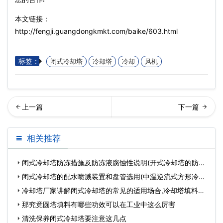
本文链接：
http://fengji.guangdongkmkt.com/baike/603.html
标签：
闭式冷却塔
冷却塔
冷却
风机
却塔清洗方法及注意细节(工
却塔的优势分类概况以及保
相关推荐
业冷却塔清洗视…
养知识(冷却塔的
闭式冷却塔防冻措施及防冻液腐蚀性说明(开式冷却塔的防冻
措
闭式冷却塔的配水喷溅装置和盘管选用(中温逆流式方形冷却
塔
冷却塔厂家讲解闭式冷却塔的常见的适用场合,冷却塔填料厂
家
那究竟圆塔填料有哪些功效可以在工业中这么厉害
清洗保养闭式冷却塔要注意这几点