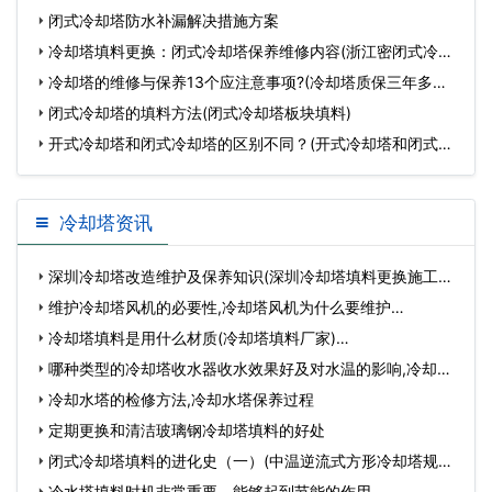
闭式冷却塔防水补漏解决措施方案
冷却塔填料更换：闭式冷却塔保养维修内容(浙江密闭式冷却
塔更
冷却塔的维修与保养13个应注意事项?(冷却塔质保三年多少
钱)
闭式冷却塔的填料方法(闭式冷却塔板块填料)
开式冷却塔和闭式冷却塔的区别不同？(开式冷却塔和闭式冷
却塔
冷却塔资讯
深圳冷却塔改造维护及保养知识(深圳冷却塔填料更换施工队)
…
维护冷却塔风机的必要性,冷却塔风机为什么要维护…
冷却塔填料是用什么材质(冷却塔填料厂家)…
哪种类型的冷却塔收水器收水效果好及对水温的影响,冷却塔
填…
冷却水塔的检修方法,冷却水塔保养过程
定期更换和清洁玻璃钢冷却塔填料的好处
闭式冷却塔填料的进化史（一）(中温逆流式方形冷却塔规格)
…
冷水塔填料时机非常重要，能够起到节能的作用…