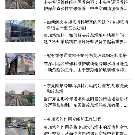
中央空调维修维护保养內容：中央空调调养维
护保养查验性维修保养、中央空调清洗保养、
保护性维修保养、应急性检修...
如何解决冷却塔填料堵塞的问题？(冷却塔填
料结垢严重怎么处理)
冷却塔填料：如何解决冷却塔填料堵塞的问
题？冷却塔填料在循环冷却设备中起着重要作
用，与冷却水与空气的充分接触有关，也直接
影响冷却塔的工作效率和冷却效果。如果塔内
配有维修通道梯子护笼东莞玻璃钢冷却水塔
使用的冷却水水质不好
在深圳地区维修和维护玻璃钢冷却水塔可能是
一项危险的工作。由于定期维护玻璃钢冷却水
塔对于安全高效的玻璃钢冷却水塔运行是绝对
必要的，因此工程师有责任将安全基础设施纳
东莞圆形冷却塔填料污垢的处理方法,东莞菱
入其玻璃钢冷
和冷却塔
当广东圆形冷却塔填料被附着的污垢堵塞后将
会严重影响到广东圆形冷却塔的冷却效果，大
家肯定会觉得只要重新更换一个填料包，广东
圆形冷却塔才能重新发挥效果，其实，全部更
冷却塔的作用介绍和工作过程
换新的填料，既不经济
冷却塔的作用是将冷却水与塔中的废热和空气
进行交换，从而使废热传递到空气中并扩散到