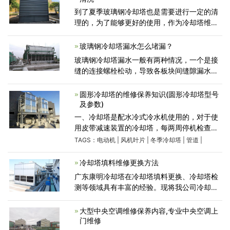
到了夏季玻璃钢冷却塔也是需要进行一定的清
理的，为了能够更好的使用，作为冷却塔维修
厂家，关于玻璃钢冷却塔夏季是如何清理的问
题，有必要带大家一起学习一下
玻璃钢冷却塔漏水怎么堵漏？
玻璃钢冷却塔漏水一般有两种情况，一个是接
缝的连接螺栓松动，导致各板块间缝隙漏水，
另一个是是冷却水腐蚀底盘，导致底盘各处厚
薄不一穿孔漏水。
圆形冷却塔的维修保养知识(圆形冷却塔型号
及参数)
一、冷却塔是配水冷式冷水机使用的，对于使
用皮带减速装置的冷却塔，每两周停机检查皮
带的松紧度，不合适时要进行调整;如果几根皮
TAGS：
电动机
|
风机叶片
|
冬季冷却塔
|
管道
|
带松紧程度不同则要全套替换;如果冷却塔长时
间不运行，则要将
冷却塔填料维修更换方法
广东康明冷却塔在冷却塔填料更换、冷却塔检
测等领域具有丰富的经验。现将我公司冷却塔
填料更换的步伐总结如下，方便更多冷却塔用
户学习使用...
大型中央空调维修保养内容,专业中央空调上
门维修