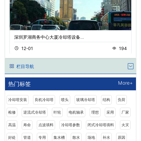
深圳罗湖商务中心大厦冷却塔设备…
12-01
194
栏目导航
More+
热门标签
冷却塔安装
良机冷却塔
喷头
玻璃冷却塔
结构
负荷
检修
逆流式冷却塔
叶轮
电机轴承
理想
采用
厂家
高温
寿命
点波填料
冷却塔参数
闭式冷却塔填料
火灾
好处
管道
专用
集水槽
散水
场地
补水
原因