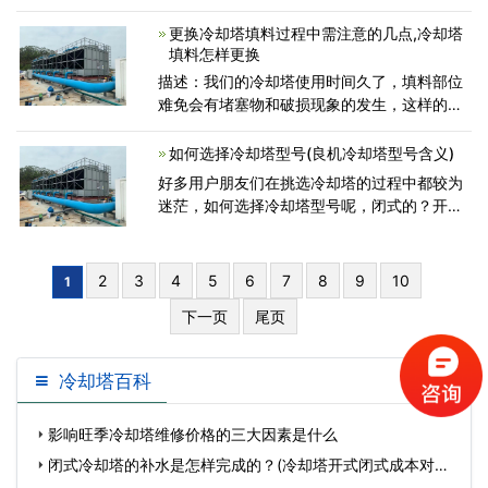
得要进行清洗，具体的广东圆形冷却塔填料清
洗方法广东冷却塔厂家整理了以下两种，可以
更换冷却塔填料过程中需注意的几点,冷却塔
作为参考。 清洗
填料怎样更换
描述：我们的冷却塔使用时间久了，填料部位
难免会有堵塞物和破损现象的发生，这样的话
就会降低冷却塔冷却效果，所以就有了更换填
料这一说，在更换填料过程中我们要严格按照
如何选择冷却塔型号(良机冷却塔型号含义)
详细步骤来操作以确保
好多用户朋友们在挑选冷却塔的过程中都较为
迷茫，如何选择冷却塔型号呢，闭式的？开式
的？横流？逆流？冷却塔型号如何挑选才合
适，大家都知道，冷却塔的挑选也是比较多
的，下面是广东康明节能空调设备有
2
3
4
5
6
7
8
9
10
1
下一页
尾页
冷却塔百科
影响旺季冷却塔维修价格的三大因素是什么
闭式冷却塔的补水是怎样完成的？(冷却塔开式闭式成本对比)