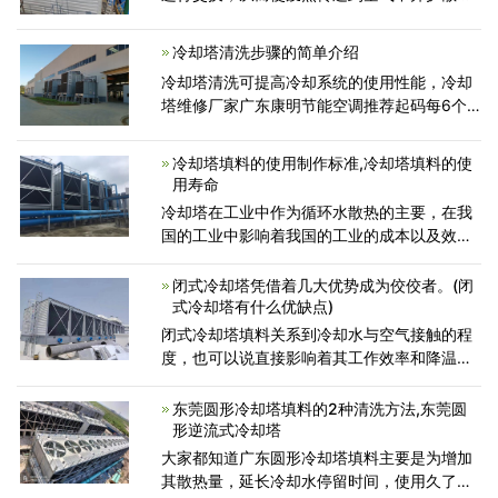
大气中,冷却塔的工作过程是水泵将热水输送到
喷嘴，并且热水通过喷嘴向上喷洒。喷射的热
冷却塔清洗步骤的简单介绍
水和空气形成
冷却塔清洗可提高冷却系统的使用性能，冷却
塔维修厂家广东康明节能空调推荐起码每6个
月清洗冷却塔一回。冷却塔清洗步骤有那些
呢？今日就对冷却塔清洗步骤的做一个简单的
冷却塔填料的使用制作标准,冷却塔填料的使
介绍...
用寿命
冷却塔在工业中作为循环水散热的主要，在我
国的工业中影响着我国的工业的成本以及效
率。冷却塔在工业中使用不当，就会造成设备
散热不及时，生产停滞、水温过高危险等情
闭式冷却塔凭借着几大优势成为佼佼者。(闭
况。 横流式冷却塔
式冷却塔有什么优缺点)
闭式冷却塔填料关系到冷却水与空气接触的程
度，也可以说直接影响着其工作效率和降温效
果。如果塔内使用的冷却水水质不好容易造成
填料堵塞，然后结成水垢。导致冷却塔填料堵
东莞圆形冷却塔填料的2种清洗方法,东莞圆
塞后的原因有以
形逆流式冷却塔
大家都知道广东圆形冷却塔填料主要是为增加
其散热量，延长冷却水停留时间，使用久了记