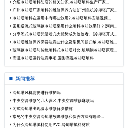
…
介绍冷却塔填料防腐的相关知识,冷却塔填料生产厂家…
广州冷却塔厂家填料的维修保养方法(广州良机冷却塔厂家电
话)…
冷却塔填料在运用中有哪些效用?,冷却塔填料安装视频…
圆形逆流式玻璃钢冷却塔采用什么填料冷却效果好？(河南方
形逆流式玻璃钢…
分享闭式冷却塔凭借着几大优势成为佼佼者。(冷却塔开式闭
式成本对比)…
冷却塔维修保养需要注意些什么及常见问题归纳,冷却塔维修
保养方案…
玻璃钢冷却塔与传统填料式冷却塔对比,玻璃钢冷却塔原理…
高温冷却塔运行注意事项,圆形高温冷却塔填料
新闻推荐
冷却塔风机需要进行维护吗
中央空调维修的几大误区,中央空调维修麻烦吗
闭式冷却塔出现漏水维修解决措施
常见的中央空调冷却塔故障维修和保养方法有哪些…
为什么冷却塔填料使用PVC,冷却塔填料材质