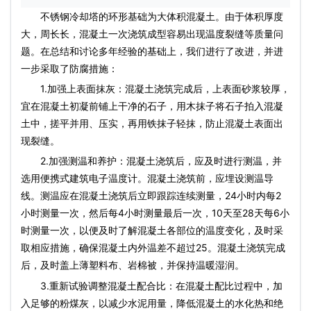
不锈钢冷却塔的环形基础为大体积混凝土。由于体积厚度
大，周长长，混凝土一次浇筑成型容易出现温度裂缝等质量问
题。在总结和讨论多年经验的基础上，我们进行了改进，并进
一步采取了防腐措施：
1.加强上表面抹灰：混凝土浇筑完成后，上表面砂浆较厚，
宜在混凝土初凝前铺上干净的石子，用木抹子将石子拍入混凝
土中，搓平并用、压实，再用铁抹子轻抹，防止混凝土表面出
现裂缝。
2.加强测温和养护：混凝土浇筑后，应及时进行测温，并
选用便携式建筑电子温度计。混凝土浇筑前，应埋设测温导
线。测温应在混凝土浇筑后立即跟踪连续测量，24小时内每2
小时测量一次，然后每4小时测量最后一次，10天至28天每6小
时测量一次，以便及时了解混凝土各部位的温度变化，及时采
取相应措施，确保混凝土内外温差不超过25。混凝土浇筑完成
后，及时盖上薄塑料布、岩棉被，并保持温暖湿润。
3.重新试验调整混凝土配合比：在混凝土配比过程中，加
入足够的粉煤灰，以减少水泥用量，降低混凝土的水化热和绝