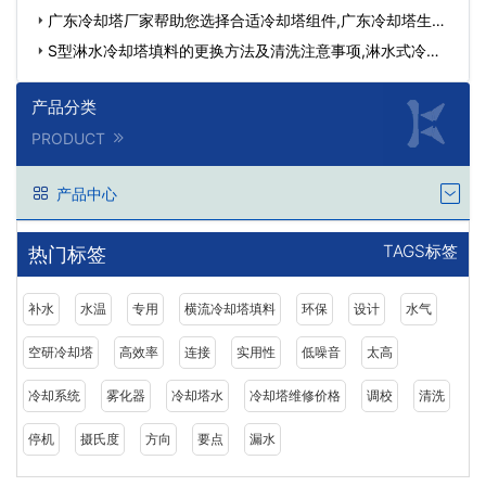
广东冷却塔厂家帮助您选择合适冷却塔组件,广东冷却塔生产
厂…
S型淋水冷却塔填料的更换方法及清洗注意事项,淋水式冷却
塔…
产品分类
PRODUCT
产品中心
TAGS标签
热门标签
补水
水温
专用
横流冷却塔填料
环保
设计
水气
空研冷却塔
高效率
连接
实用性
低噪音
太高
冷却系统
雾化器
冷却塔水
冷却塔维修价格
调校
清洗
停机
摄氏度
方向
要点
漏水