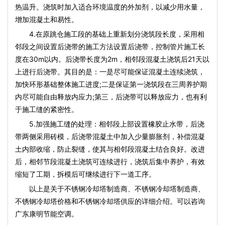
热温升。浇筑时加入适合环境温度的外加剂，以减少用水量，
增加混凝土和易性。
4.在原跳仓施工段的基础上重新划分浇筑段长度，采用相
邻段之间设置后浇带的施工方法设置后浇带，控制管片施工长
度在30m以内。后浇带长度为2m，相邻段混凝土浇筑后21天以
上进行后浇带。其目的是：一是尽可能保证混凝土连续浇筑，
加快环形基础整体施工进度;二是保证第一浇筑段在三周养护期
内尽可能自由释放内应力;第三，后浇带可以释放应力，也有利
于施工缝的紧密性。
5.加强施工缝的处理：相邻段上部设置橡胶止水带，后浇
带两侧采用砖模，后浇带混凝土中加入少量膨胀剂，补偿混凝
土内部收缩，防止裂缝，使其与相邻段混凝土结合良好。改进
后，相邻节段混凝土浇筑可连续进行，浇筑后集中养护，有效
缩短了工期，拆模后可继续进行下一道工序。
以上是关于不锈钢冷却塔制造商、不锈钢冷却塔制造商、
不锈钢冷却塔价格和不锈钢冷却塔供应的详细介绍。可以咨询
广东康明节能空调。