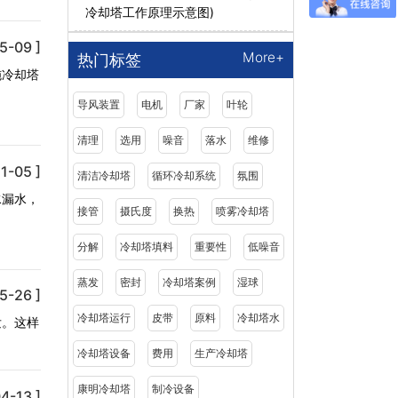
冷却塔工作原理示意图)
5-09 ]
More+
热门标签
施冷却塔
导风装置
电机
厂家
叶轮
清理
选用
噪音
落水
维修
1-05 ]
清洁冷却塔
循环冷却系统
氛围
水漏水，
接管
摄氏度
换热
喷雾冷却塔
分解
冷却塔填料
重要性
低噪音
蒸发
密封
冷却塔案例
湿球
5-26 ]
冷却塔运行
皮带
原料
冷却塔水
发。这样
冷却塔设备
费用
生产冷却塔
康明冷却塔
制冷设备
4-13 ]