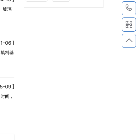
1
、玻璃
1-06 ]
，填料基
5-09 ]
留时间，