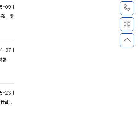
5-09 ]
1
许高、质
1-07 ]
滤器、
5-23 ]
的性能，