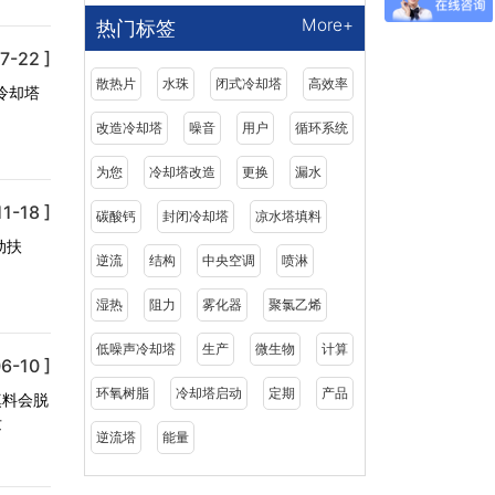
More+
热门标签
7-22 ]
散热片
水珠
闭式冷却塔
高效率
冷却塔
改造冷却塔
噪音
用户
循环系统
为您
冷却塔改造
更换
漏水
1-18 ]
碳酸钙
封闭冷却塔
凉水塔填料
动扶
逆流
结构
中央空调
喷淋
湿热
阻力
雾化器
聚氯乙烯
低噪声冷却塔
生产
微生物
计算
6-10 ]
环氧树脂
冷却塔启动
定期
产品
填料会脱
发
逆流塔
能量