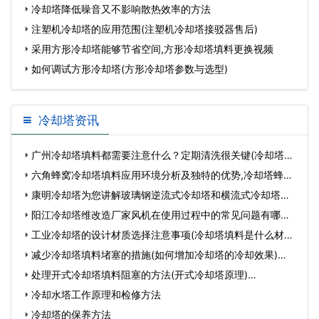
冷却塔降低噪音又不影响散热效率的方法
注塑机冷却塔的应用范围(注塑机冷却塔接驳器售后)
采用方形冷却塔能够节省空间,方形冷却塔填料更换视频
如何调试方形冷却塔(方形冷却塔参数与选型)
冷却塔资讯
广州冷却塔填料都需要注意什么？定期清洗很关键(冷却塔填
料安…
六角蜂窝冷却塔填料应用环境分析及独特的优势,冷却塔蜂窝
板…
康明冷却塔为您讲解玻璃钢逆流式冷却塔和横流式冷却塔小
知…
阳江冷却塔维改造厂家风机在使用过程中的常见问题有哪些
(阳…
工业冷却塔的设计材质选择注意事项(冷却塔填料是什么材质)
…
减少冷却塔填料堵塞的措施(如何增加冷却塔的冷却效果)…
处理开式冷却塔填料阻塞的方法(开式冷却塔原理)…
冷却水塔工作原理和检修方法
冷却塔的保养方法