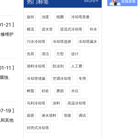
More+
热门标签
旋转
浊度
线圈
冷却塔质量
1-21 ]
横流
进水管
逆流式冷却塔
补水
维修维护
污水冷却塔
冷却塔选择
冷却塔漏水
负荷
清洁
方型
设计
填料冷却塔
防冻剂
人工费
1-11 ]
耐腐蚀、
冷却塔堵漏
空调冷却塔
专用
树脂
好处
磨损
水位
马利冷却塔
涂料
高温冷却塔
7-19 ]
疏密
淋水填料
管路
调试
也和其他
封闭式冷却塔