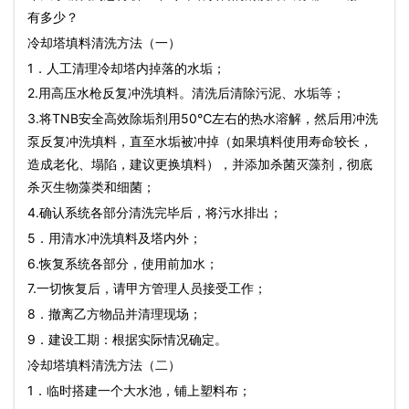
有多少？
冷却塔填料
清洗方法（一）
1．人工清理冷却塔内掉落的水垢；
2.用高压水枪反复冲洗填料。清洗后清除污泥、水垢等；
3.将TNB安全高效除垢剂用50℃左右的热水溶解，然后用冲洗
泵反复冲洗填料，直至水垢被冲掉（如果填料使用寿命较长，
造成老化、塌陷，建议更换填料），并添加杀菌灭藻剂，彻底
杀灭生物藻类和细菌；
4.确认系统各部分清洗完毕后，将污水排出；
5．用清水冲洗填料及塔内外；
6.恢复系统各部分，使用前加水；
7.一切恢复后，请甲方管理人员接受工作；
8．撤离乙方物品并清理现场；
9．建设工期：根据实际情况确定。
冷却塔填料
清洗方法（二）
1．临时搭建一个大水池，铺上塑料布；