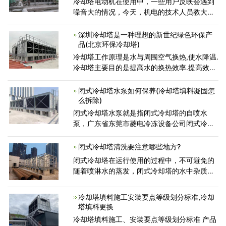
冷却塔电动机在使用中，一些用户反映会遇到
噪音大的情况，今天，机电的技术人员教大家
一些技巧缓解噪音大的技巧。 一些用户在冷却
塔电动机上加装一层消音棉，效果也不错，从
深圳冷却塔是一种理想的新世纪绿色环保产
发声
品(北京环保冷却塔)
冷却塔工作原理是水与周围空气换热,使水降温.
冷却塔主要目的是提高水的换热效率.提高效率
主要从加大换热面积,增加水在下落过程中的滞
留时间,加速空气流动,这几方面着手.随着材料,
闭式冷却塔水泵如何保养(冷却塔填料凝固怎
工艺
么拆除)
闭式冷却塔水泵就是指闭式冷却塔的自喷水
泵，广东省东莞市菱电冷冻设备公司闭式冷却
塔自喷水泵选用不会受到转为限定的高品质机
械设备水泵密封，无渗漏，长寿命，并采用专
闭式冷却塔清洗要注意哪些地方?
用型室外型电动机，独特
闭式冷却塔在运行使用的过程中，不可避免的
随着喷淋水的蒸发，闭式冷却塔的水中杂质浓
度就会升高，钙镁离子含量就会增加，它的塔
内水垢就会产生。并且还会出现，挡水板以及
冷却塔填料施工安装要点等级划分标准,冷却
镀镁铝锌板表面的覆盖
塔填料更换
冷却塔填料施工、安装要点等级划分标准 产品