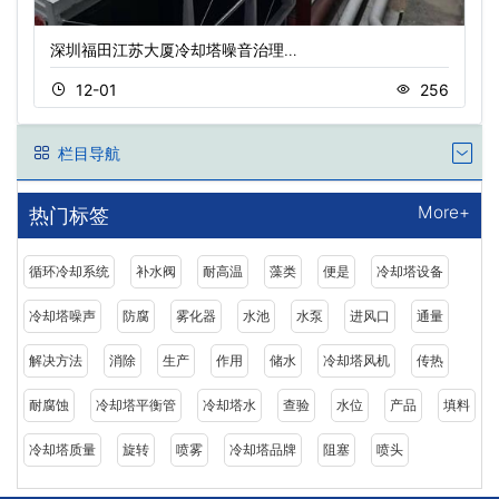
深圳福田江苏大厦冷却塔噪音治理…
12-01
256
栏目导航
More+
热门标签
循环冷却系统
补水阀
耐高温
藻类
便是
冷却塔设备
冷却塔噪声
防腐
雾化器
水池
水泵
进风口
通量
解决方法
消除
生产
作用
储水
冷却塔风机
传热
耐腐蚀
冷却塔平衡管
冷却塔水
查验
水位
产品
填料
冷却塔质量
旋转
喷雾
冷却塔品牌
阻塞
喷头