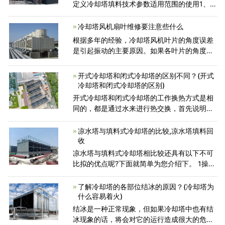
定义冷却塔填料技术参数适用范围的使用1、噪
声为标准测定值，冷却塔填料距塔壁直径远，
距基础1.5米高；您可以学习的 需要注意什么
冷却塔风机扇叶维修要注意些什么
2、标准设计工
根据多年的经验，冷却塔风机叶片的角度误差
是引起振动的主要原因。如果各叶片的角度误
差过大，则会引起各叶片迎风面的差异，叶片
上的载荷也会不同，从而导致风机的振动。叶
开式冷却塔和闭式冷却塔的区别不同？(开式
子不平衡。该冷却塔
冷却塔和闭式冷却塔的区别)
开式冷却塔和闭式冷却塔的工作换热方式是相
同的，都是通过水来进行热交换，首先说明，
两种冷却塔的制冷效果是一样的，但是开式冷
却塔和闭式冷却塔的设计结构是截然不同的，
凉水塔与填料式冷却塔的比较,凉水塔填料回
并且循环的过程也不相
收
凉水塔与填料式冷却塔相比较还具有以下不可
比拟的优点呢?下面就简单为您介绍下。 1操作
简单：只要循环水系统水泵工作，本产品就处
于工作状态。 2使用安全、易维护：因本产品
了解冷却塔的各部位结冰的原因？(冷却塔为
无电动风机，杜绝
什么容易着火)
结冰是一种正常现象，但如果冷却塔中也有结
冰现象的话，将会对它的运行造成很大的危