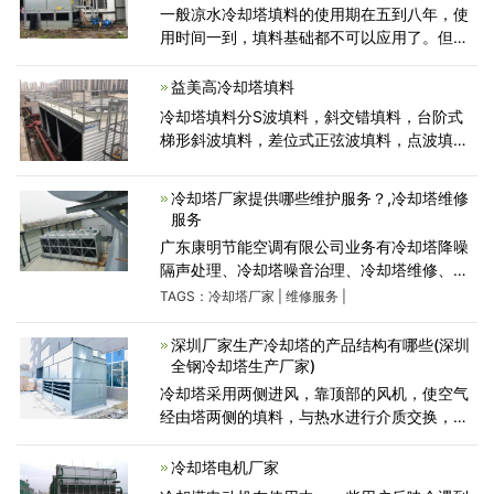
一般凉水冷却塔填料的使用期在五到八年，使
用时间一到，填料基础都不可以应用了。但填
料在具体的应用全过程中，会出現提早损坏的
状况。当填料出現损坏时，大家一般都是会先
益美高冷却塔填料
开展清理和维护保养
冷却塔填料分S波填料，斜交错填料，台阶式
梯形斜波填料，差位式正弦波填料，点波填
料，六角蜂窝填料，双向波填料，斜折波填
料， 斜交错冷却塔填料.斜交错填料...
冷却塔厂家提供哪些维护服务？,冷却塔维修
服务
广东康明节能空调有限公司业务有冷却塔降噪
隔声处理、冷却塔噪音治理、冷却塔维修、冷
却塔节能改造等,冷却塔厂家产品有静音冷却
TAGS：
冷却塔厂家
|
维修服务
|
塔、闭式冷却塔、横流冷却塔等品牌型号规格,
服务深圳,
深圳厂家生产冷却塔的产品结构有哪些(深圳
全钢冷却塔生产厂家)
冷却塔采用两侧进风，靠顶部的风机，使空气
经由塔两侧的填料，与热水进行介质交换，湿
热空气再排向塔外。填料采用两面有凸点的点
波片，通过安装头使点波片粘结成整体，以提
冷却塔电机厂家
高刚性，两面的凸点还可避