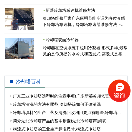
害。如果出现这样的问题，就要分析其原因并
想办法解决问题。 一旦冷却塔结冰之后，
新菱冷却塔减速机维修方法
不但会影响冷却塔的通
冷却塔维修厂家广东康明节能空调为各位介绍
下冷却塔减速机，冷却塔减速器维修方法下：
冷却塔减速机齿轮采用国外进口，合理的实际
齿轮可以获得很好的润滑,却塔减速箱齿轮在高
冷却塔表面冷却器
速荷载中运行，齿
冷却器在空调系统中也叫冷凝器,形式多样,最常
见的是你所提的水冷式和蒸发式.蒸发式是靠风
冷的一般蒸发式冷凝器带有翅片等增大表面积,
比较容易辨认.水冷式一般为壳管式,壳内走管,
管内
冷却塔百科
广东工业冷却塔选型时的注意事项(广东新菱冷却塔官网)…
冷却塔清洗的方法有哪些,冷却塔该如何正确清洗
冷却塔填料的生产工艺及清洗回收利用要点有哪些,冷却塔填
料厂家联系方…
简介湖北冷却塔产品的基本步骤(湖北冷却塔声屏障)…
横流式冷却塔的工业生产标准尺寸,横流式冷却塔