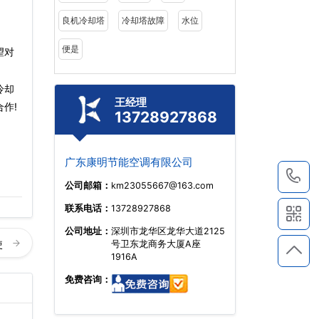
良机冷却塔
冷却塔故障
水位
便是
望对
冷却
王经理
作!
13728927868
广东康明节能空调有限公司
1
公司邮箱：
km23055667@163.com
联系电话：
13728927868
公司地址：
深圳市龙华区龙华大道2125
使
号卫东龙商务大厦A座
1916A
免费咨询：