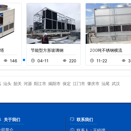
塔
节能型方形玻璃钢
200吨不锈钢横流
146
04-11
220
11-22
3
远
汕头
韶关
河源
阳江市
揭阳市
保定
江门市
肇庆市
汕尾
武汉
关于我们
联系我们
公司简介
联系人：
王经理