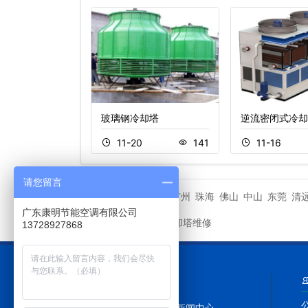
方形冷却塔
玻璃钢冷却塔
逆流密闭式冷却
1
243
11-20
141
11-16
请您留言
江门
广州
珠海
佛山
中山
东莞
清
城市分站
广东康明节能空调有限公司
康明冷却塔维修
友情链接
13728927868
网站导航
网站首页
新闻中心