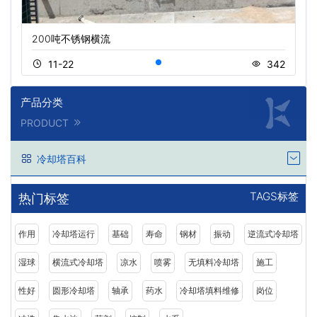
200吨不锈钢横流
11-22
342
产品分类
PRODUCT
冷却塔百科
TAGS标签
热门标签
作用
冷却塔运行
基础
寿命
钢材
振动
逆流式冷却塔
湿球
横流式冷却塔
凉水
喷雾
无填料冷却塔
施工
性好
圆形冷却塔
轴承
药水
冷却塔填料维修
岗位