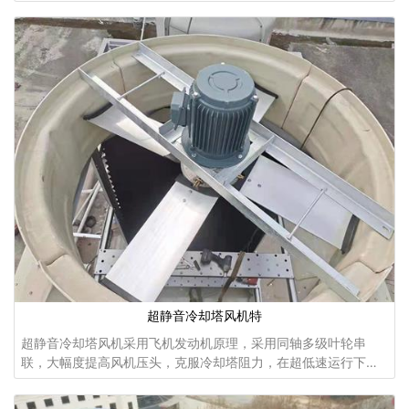
工艺简单、成形方便、投资小，可以制造较为复杂的叶形、表面
光滑，具有优良的抗酸碱腐蚀能力，不会在湿热
超静音冷却塔风机特
超静音冷却塔风机采用飞机发动机原理，采用同轴多级叶轮串
联，大幅度提高风机压头，克服冷却塔阻力，在超低速运行下输
出冷却塔所需风量，颠覆了传统冷却塔行业的降噪理念，不但降
噪效果优异、同时确保冷却塔设计风量，不会因降噪导