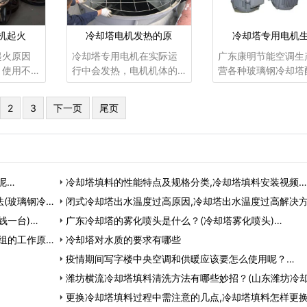
机起火
冷却塔电机发热的原
冷却塔专用电机
起火原因
冷却塔专用电机在实际运
广东康明节能空调生
、使用不
行中会发热，电机机体的
营各种玻璃钢冷却塔
成。有些
发热温度约为40℃，电流
件，冷却塔填料，冷
质量较
则相对稳定;一些用户在使
风机，冷却塔专用电
2
3
下一页
尾页
灾的原
用过程中会出现冷却塔电
冷却塔专用减速机、
电机的主
机电流过大，并且电机外
塔布水器，冷却塔喷
组和轴
壳很热的情况，如果出现
树脂，纤维布等。冷
电机的开
上述情况，请检查以下原
电机与减速器：采用
电机起火
因：
塔专用户外立式电机，
呢…
冷却塔填料的性能特点及规格分类,冷却塔填料安装视频…
型以下的冷却塔风机
(玻璃钢冷
闭式冷却塔出水温度过高原因,冷却塔出水温度过高解决
钱一台)…
广东冷却塔的雾化喷头是什么？(冷却塔雾化喷头)…
组的工作原理
冷却塔对水质的要求有哪些
疫情期间写字楼中央空调和供暖应该要怎么使用呢？…
潍坊横流冷却塔填料清洗方法有哪些妙招？(山东潍坊冷
家…
更换冷却塔填料过程中需注意的几点,冷却塔填料怎样更换