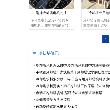
选择冷却塔电机的注
冷却塔专用电
冷却塔电机是冷却塔的专
冷却塔专用电机
用电机，在冷却塔的运转
主要是由于选型
中骑着关键的作用，冷却
当或维护不良造
塔电机长时间在高温和潮
冷却塔专用电机
1
湿的环境中运转工作，为
差，也是造成火
了保证冷却塔的正常运
因。冷却塔专用
转，因此冷却塔电机的要
要起火部分为绕
冷却塔资讯
求是比较高的。
承。冷却塔专用
关。冷却塔专用
冷却塔风机怎么维护,冷却塔风机维护方法有哪些
原因主要有
不锈钢冷却塔厂家浅析关于冷却塔漂水的处理方法
却…
冷却塔填料多少钱一吨(工业专用冷却塔填料多少
冷却塔填料更换：闭式冷却塔工作原理(冷却塔机
图…
点滴式冷却塔填料(循环冷却塔点滴式填料塔)…
冷却塔清洗方法与流程
自动旋转式凉水塔五大优点