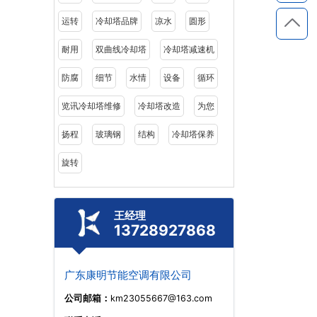
运转
冷却塔品牌
凉水
圆形
耐用
双曲线冷却塔
冷却塔减速机
防腐
细节
水情
设备
循环
览讯冷却塔维修
冷却塔改造
为您
扬程
玻璃钢
结构
冷却塔保养
旋转
王经理
13728927868
广东康明节能空调有限公司
公司邮箱：
km23055667@163.com