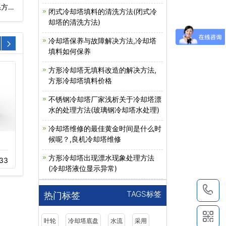
系方
闭式冷却塔填料的清洗方法(闭式冷
却塔的清洗方法)
冷却塔保养与故障解决方法,冷却塔
填料如何保养
方形冷却塔无填料改造的解决方法,
方形冷却塔填料价格
不锈钢冷却塔厂家浅析关于冷却塔漂
水的处理方法(玻璃钢冷却塔水处理)
冷却塔维修的最佳黄金时间是什么时
候呢？,良机冷却塔维修
不锈钢冷却塔…
工业闭式横流冷…
方形冷却塔出现漂水现象处理方法
33
11-22
178
11-19
185
(冷却塔液位显示异常)
1
TAGS标签
热门标签
叶轮
冷却塔底盘
水流
采用