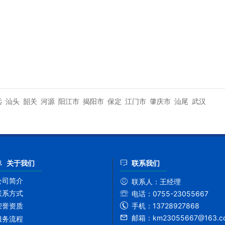
远
汕头
韶关
河源
阳江市
揭阳市
保定
江门市
肇庆市
汕尾
武汉
关于我们
联系我们
公司简介
联系人：
王经理
联系方式
电话：
0755-23055667
手机：
13728927868
荣誉资质
邮箱：
km23055667@163.c
服务流程