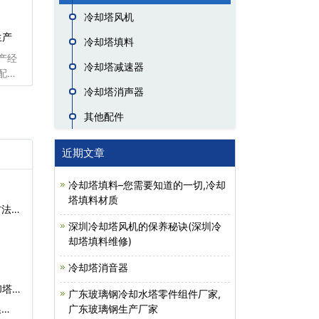
冷却塔风机
生产
冷却塔填料
产经
冷却塔减速器
配
却塔
冷却塔消声器
机，
其他配件
冷却
头，
却塔
近期文章
冷却
150
冷却塔填料–您需要知道的一切,冷却
与
塔填料材质
方法…
深圳冷却塔风机的保养秘诀(深圳冷
却塔填料维修)
冷却塔消音器
却塔厂
广东玻璃钢冷却水塔零件组件厂家,
…
广东玻璃钢生产厂家