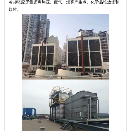
冷却塔应尽量远离热源、废气、烟雾产生点、化学品堆放场和
煤堆。