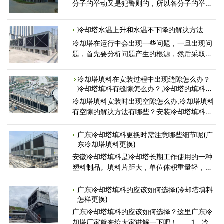
分子的举动又是犯警则的，所以各分子的举动
速度巨细纷歧样，波动规模很大。水的蒸发散
热可以在沸腾时进行，也可以在低于沸点的温
冷却塔水温上升和水温不下降的解决方法
度下进行，而自然界中
冷却塔在运行中会出现一些问题，一旦出现问
题，首先要分析问题产生的根源，然后采取有
效的对策，在运行中水温有时不能下降是正常
情况，有时是冷却塔有问题，这将根据具体情
冷却塔填料在安装过程中出现缝隙怎么办？
况而定, 今天广东康明空
冷却塔填料有缝隙怎么办？,冷却塔的填料是
什么东西
冷却塔填料安装时出现空隙怎么办,冷却塔填料
有空隙的解决方法有哪些？安装冷却塔填料
时，一定要粘贴小块填料片。粘贴成填料块
后，一定要放入冷却塔中使用。放置填料块
广东冷却塔填料更换时需注意哪些细节呢(广
时，尽量不要在中间留出
东冷却塔填料更换)
安徽冷却塔填料是冷却塔长期工作使用的一种
塑料制品。填料片距大，单位体积重量轻，可
防止污染物堵塞。水气接触面积大，流程长，
横向扩散能力强，使水膜分布更均匀。组装质
广东冷却塔填料的应该如何选择(冷却塔填料
量轻，载荷强度高。S波
怎样更换)
广东冷却塔填料的应该如何选择？这里广东冷
却塔厂家就来给大家讲解一下吧！ 1、冷却