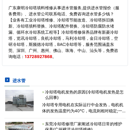
广东康明冷却塔填料维修从事进水管服务,提供进水管报价（服
务费用）、进水管公司联系电话、免费咨询进水管多少钱？
【业务有工业冷却塔维修、冷却塔节能改造、冷却塔拆旧换
新、冷却塔填料替换、冷却塔配件替换、冷却塔防腐防水堵
漏、循环水冷却系统工程等】冷却塔维修保养品牌有新菱冷却
塔，览讯冷却塔，良机冷却塔，马利冷却塔，金日冷却塔，空
研冷却塔，斯频德冷却塔，BAC冷却塔等，服务范围涵盖东
莞、深圳、广州、惠州、佛山、珠海、中山、汕头等，
免费咨
询电话：
13728927868
。
进水管
冷却塔电机发热的原因(冷却塔电机发热是怎
么回事)
冷却塔专用电机在实际运行中会发热，电机机
体的发热温度约为40℃，电流则相对稳定;一
些用户在使用过程中会出现冷却塔电机电流过
大，并且电机外壳很热的情况，如果出现上述
东莞冷却塔修理厂家阐述冷却塔日常的维护
情况，请检查以下原因：
保养(广州横流冷却塔维修)