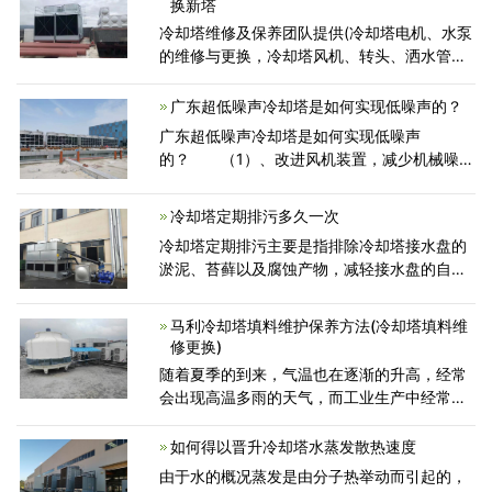
换新塔
冷却塔维修及保养团队提供(冷却塔电机、水泵
的维修与更换，冷却塔风机、转头、洒水管的
更换，冷却塔填料的更换与清洗，安装风筒，
风曲，冷却塔补漏等服务)，同时生产经营各种
广东超低噪声冷却塔是如何实现低噪声的？
规格的冷却塔填料、冷
广东超低噪声冷却塔是如何实现低噪声
的？ （1）、改进风机装置，减少机械噪声
风机转动产生剧烈的噪声，电动机和减速器的
运行，都会产生机械噪声。为有效减控这部分
冷却塔定期排污多久一次
噪声源，可改进风机装置，选择新
冷却塔定期排污主要是指排除冷却塔接水盘的
淤泥、苔藓以及腐蚀产物，减轻接水盘的自身
重量，防止堵塞回水管道，降低循环水秽浊
率，强化冷却塔制冷效果。
马利冷却塔填料维护保养方法(冷却塔填料维
修更换)
随着夏季的到来，气温也在逐渐的升高，经常
会出现高温多雨的天气，而工业生产中经常都
会使用到冷却塔，主要是将水作为循环冷却
剂，以达到降温的效果，为了避免夏天冷却塔
如何得以晋升冷却塔水蒸发散热速度
出现水温差等问题，下面圆形
由于水的概况蒸发是由分子热举动而引起的，