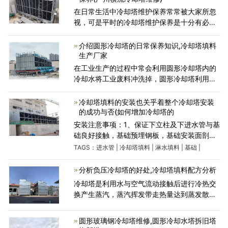
在日常生活中冷却塔维护保养常常被大家所忽
视，可是平时的冷却塔维护保养是十分有必要
的。冷却塔维护保养能够极大地提升冷却塔使
用期限，降低冷却塔维修频率，提升冷却塔填
介绍圆形冷却塔的日常保养知识,冷却塔填料
料，冷却塔减速机，冷
生产厂家
在工业生产的过程中常会利用圆形冷却塔内的
冷却水将工业废料冲洗掉，圆形冷却塔利用携
带的冷却水将塔内与空气进行热交换，使废热
传输到空气中去。圆形冷却塔对于热交换器的
冷却塔填料的安装也关乎着整个冷却塔安装
空气和热蒸发冷
的成功与否(如何增加冷却塔的
安装注意事项：1、保证下立柱及下进水管与基
础良好接触，基础预埋钢板，基础安装面剖平
并保证在同一水面上，下立柱及下进水管轴线
TAGS：
进水管
|
冷却塔填料
|
淋水填料
|
基础
|
垂直基础面。2、注意保证塔体分块拼装后的直
径，尤其是上塔体出
分析负压冷却塔的好处,冷却塔填料配方分析
冷却塔是利用水与空气流动接触后进行冷热交
换产生蒸汽，蒸汽挥发带走热量达到蒸发散
热、对流传热和辐射传热等原理来散去工业上
或制冷空调中产生的余热来降低水温的蒸发散
圆形玻璃钢冷却塔维修,圆形冷却水塔拆旧塔
热装置，以保证系