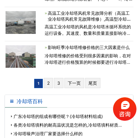
塔填料种类的选择要考虑分离工艺的要求，通
常考虑以下几个方面： (1)传质效率要高一
高温工业冷却塔风机常见故障分析（高温工
般而言，规整填料的
业冷却塔风机常见故障维修）,高温型冷却塔
厂家
高温工业冷却塔的风机是冷却塔水循环系统的
运行设备。其速度、数量和质量直接影响冷却
塔的工作质量。风机也是冷却塔工作时功耗最
大的部分。因此，如何节约和减少冷却塔风机
影响旺季冷却塔维修价格的三大因素是什么
的消耗已成为
冷却塔维修的价格受到很多因素的影响，在对
冷却塔进行价格预算的时候都要进行冷却塔选
型，根据冷却水量和冷却温度来计算冷却塔的
盘管、塔体、风机的功率和材质使用情况，这
些都是影响冷却塔
2
3
下一页
尾页
1
冷却塔百科
广东冷却塔的组成有哪些呢？(冷却塔材料组成)
各类冷却塔填料的耐高温状况是怎样的,冷却塔填料材质…
冷却塔噪声治理厂家要选择什么样的