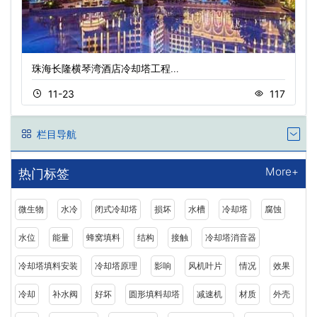
珠海长隆横琴湾酒店冷却塔工程…
11-23
117
栏目导航
More+
热门标签
微生物
水冷
闭式冷却塔
损坏
水槽
冷却塔
腐蚀
水位
能量
蜂窝填料
结构
接触
冷却塔消音器
冷却塔填料安装
冷却塔原理
影响
风机叶片
情况
效果
冷却
补水阀
好坏
圆形填料却塔
减速机
材质
外壳