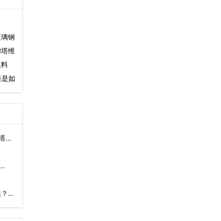
玻璃钢
却塔维
填料
塔是如
塔安
…
法？…