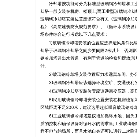
冷却塔按功能可分为标准型
玻璃钢冷却塔
和工
却塔
一般安装在机房、楼顶上;而工业型
玻璃钢冷却
玻璃钢冷却塔
安装位置应该符合有关《
玻璃钢冷却
程》《高层建筑防火规范要求》、《循环水系统设
场条件综合进行考虑以下几点要求：
1)
玻璃钢冷却塔
安装的位置应选择透风条件比
却塔
于
玻璃钢冷却塔
之间少要间隔2米以上，否则影
钢冷却塔
进出水管道，有利于管道的检修和摆放;
玻
计。
2)
玻璃钢冷却塔
安装位置应力求远离车间、办
3)
玻璃钢冷却塔
应该选择环境空旷、交通便利
4)
玻璃钢冷却塔
安装位置应该远离变压器，高
5)民用
玻璃钢冷却塔
安装位置安装在机房楼顶
区域距离不足200米，建议选用超低噪音
玻璃钢冷
6)工业
玻璃钢冷却塔
建议增加循环水池，因为
质的控制和确保设备对循环水的需求量;工业
玻璃钢
样不但节约场所，而且水池自身还可以进行二次降