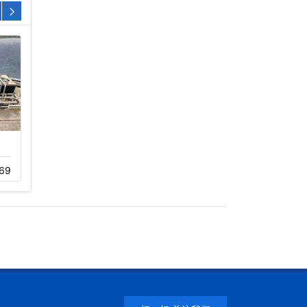
节能型方形玻璃钢
广东开式圆形逆流
69
04-11
220
11-05
189