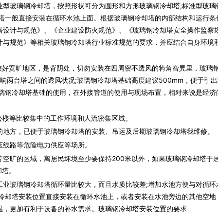
业型
玻璃钢冷却塔
，按照形状可分为圆形和方形
玻璃钢冷却塔
;标准型
玻璃
塔
一般直接安装在循环水池上面。根据
玻璃钢冷却塔
的内部结构和运行条
塔
设计与规范》、《企业建设防火规范》、《
玻璃钢冷却塔
安全操作监察
计与规范》等相关
玻璃钢冷却塔
行业标准规范的要求，并应结合自身环境
较好宽旷地区，是背阴处，切勿安装在四周密不透风的犄角旮旯里，
玻璃
响两台塔之间的透风状况;
玻璃钢冷却塔
基础高度建议500mm，便于引出
璃钢冷却塔
基础的使用，在外接管道的使用与现场布置，相对来说是经济
公楼等比较集中的工作环境和人流密集区域。
的地方，已便于
玻璃钢冷却塔
的安装、吊运及后期
玻璃钢冷却塔
我维修。
压线路等危险电力供应等场所。
等空旷的区域，离居民坏境至少要保持200米以外，如果
玻璃钢冷却塔
于
却塔
。
工业
玻璃钢冷却塔
循环量比较大，而且水质比较差;增加水池方便与对循环
冷却塔
安装位置直接安装在循环水池上，或者安装在水池旁边的其他空地
温，更加有利于设备的补水需求。
玻璃钢冷却塔
安装位置的要求