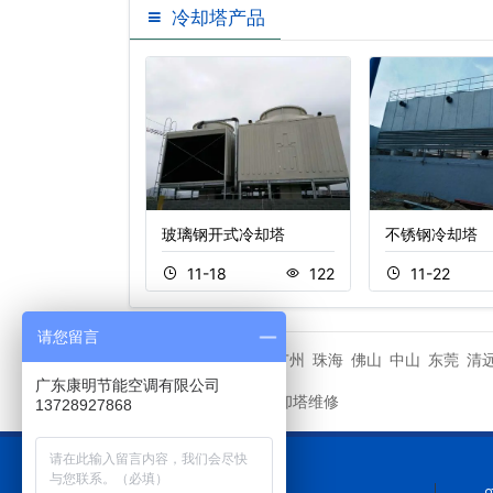
冷却塔产品
式横流冷却
玻璃钢开式冷却塔
不锈钢冷却塔
9
163
11-18
122
11-22
请您留言
江门
广州
珠海
佛山
中山
东莞
清
城市分站
广东康明节能空调有限公司
康明冷却塔维修
友情链接
13728927868