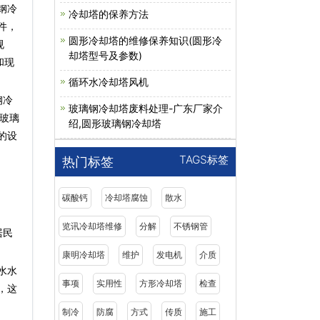
钢冷
冷却塔的保养方法
件，
圆形冷却塔的维修保养知识(圆形冷
规
却塔型号及参数)
和现
循环水冷却塔风机
钢冷
玻璃钢冷却塔废料处理-广东厂家介
玻璃
绍,圆形玻璃钢冷却塔
的设
TAGS标签
热门标签
碳酸钙
冷却塔腐蚀
散水
览讯冷却塔维修
分解
不锈钢管
居民
康明冷却塔
维护
发电机
介质
水水
事项
实用性
方形冷却塔
检查
，这
制冷
防腐
方式
传质
施工