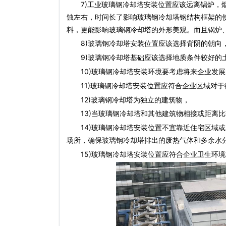
7)工业
玻璃钢冷却塔
安装位置应该远离锅炉，
蚀左右，时间长了影响
玻璃钢冷却塔
钢结构框架的
料
，更能影响
玻璃钢冷却塔
的外形美观。而且锅炉
8)
玻璃钢冷却塔
安装位置应该选择背阴的朝向
9)
玻璃钢冷却塔
基础应该选择地质条件较好的
10)
玻璃钢冷却塔
安装环境要考虑将来企业发展
11)
玻璃钢冷却塔
安装位置应符合企业区域对于
12)
玻璃钢冷却塔
为独立的建筑物，
13)当
玻璃钢冷却塔
和其他建筑物相接或距离比
14)
玻璃钢冷却塔
安装位置不宜靠近住宅区域或
场所，确保
玻璃钢冷却塔
排出的废热气体和多余水
15)
玻璃钢冷却塔
安装位置应符合企业卫生环境