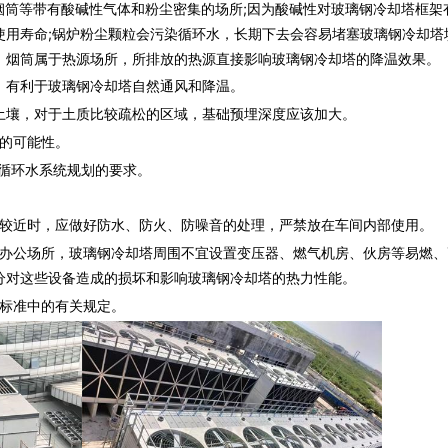
烟筒等带有酸碱性气体和粉尘密集的场所;因为酸碱性对
玻璃钢冷却塔
框架
使用寿命;锅炉粉尘颗粒会污染循环水，长期下去会容易堵塞玻璃钢
冷却塔
、烟筒属于热源场所，所排放的热源直接影响
玻璃钢冷却塔
的降温效果。
，有利于
玻璃钢冷却塔
自然通风和降温。
土壤，对于土质比较疏松的区域，基础预埋深度应该加大。
的可能性。
循环水系统规划的要求。
较近时，应做好防水、防火、防噪音的处理，严禁放在车间内部使用。
办公场所，
玻璃钢冷却塔
周围不宜设置变压器、燃气机房、伙房等易燃、
分对这些设备造成的损坏和影响
玻璃钢冷却塔
的热力性能。
标准中的有关规定。