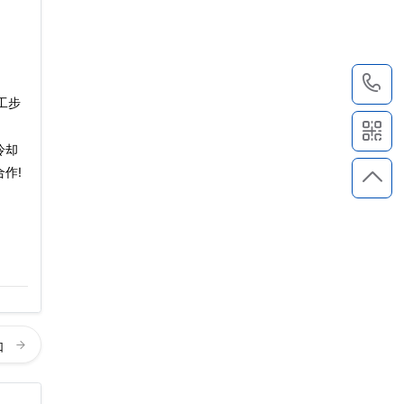
1
工步
冷却
作!
如