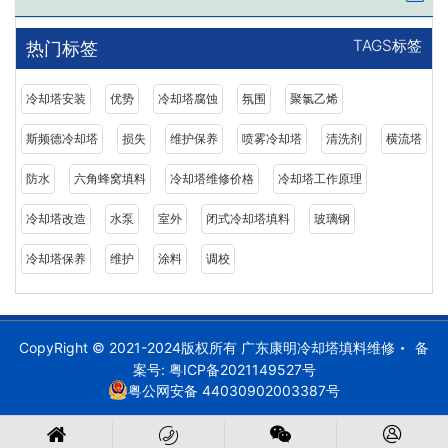
TAGS标签
热门标签
冷却塔安装
优势
冷却塔腐蚀
氛围
聚氯乙烯
斯频德冷却塔
损失
维护保养
喷雾冷却塔
清洗剂
横流塔
防水
六角蜂窝填料
冷却塔维修价格
冷却塔工作原理
冷却塔改造
水泵
室外
闭式冷却塔填料
玻璃钢
冷却塔保养
维护
涂料
调校
CopyRight © 2021-2024版权所有 广东康明冷却塔填料维修
备
案号:
粤ICP备2021149527号
粤公网安备 44030902003387号