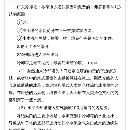
广东冷却塔：冬季冷冻塔的原因和免费的 - 弗罗赞零件1.冻
结的原因
①冰。
②由于塔的水负荷分布不平支撑梁将冻结。
③小水流的墙壁，横梁，柱，填充剂等是冻结的附件。
2.易于冷冻的部分
2.1冷却塔进入空气出口
冷却塔是最常见的，最容易冻结的塔。 < /p>
（1）自然通风冷却塔的入口通常在塔的内壁的下边缘冻
结，或者塔中的水式屋檐的边缘被悬挂在冰上。那些光线的人
会形成薄薄的冰幕，将冰墙和塔式人类角色柱冻结成厚厚的冰
墙。在塔楼的后风侧，塔被冷冻，因为塔在人类角色支柱的内
部刺穿了一些水滴。
（2）水平冷却塔进入空气插座100页窗口的内边缘。
冻结风口的主要原因是，水填充剂中冷却塔的水量太小，
导致从钉子塔的底部壁上流动的小水流空气入口或水的边缘从