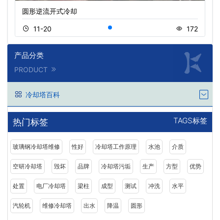
圆形逆流开式冷却
11-20
172
产品分类
PRODUCT
冷却塔百科
TAGS标签
热门标签
玻璃钢冷却塔维修
性好
冷却塔工作原理
水池
介质
空研冷却塔
毁坏
品牌
冷却塔污垢
生产
方型
优势
处置
电厂冷却塔
梁柱
成型
测试
冲洗
水平
汽轮机
维修冷却塔
出水
降温
圆形