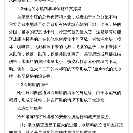
水的屋檐上。入侵被冻结。
2.2当地的水填料和城镇材料支撑梁
如果整个塔的总热负荷和水量，或者由于水分分配不均，
它将导致本地甚至会导致所有塔式填充剂的下部。冷冻；塔的
外围，当水的密度很小时，冷空气首先侵入它，这是最有可能
形成霜冻损害的。在其他水密度较小的区域，例如污水块，损
坏，喷嘴块，飞溅和掉下来的飞溅，飞溅的盘子，掉下来掉下
来跌落，跌落，跌落，跌落并跌倒离开。很容易造成局部冻结
伤害；水填料的局部水量太小，横梁和柱沿着外围墙向下流
动。例如，在大平工厂的冷却塔的下部形成了2至4m长的大冰
柱，甚至是塔的填充物。
2.3冷却塔的顶部
刚性环和自然通风冷却塔的塔顶的外边缘。由于水蒸气的
积累，形成了冰锥，并在严重的情况下形成了大冰块。
3.冻结的危害
冷却塔冻结将对塔楼的安全经济运行构成严重威胁。
（1）吸水装置遭受了巨大的过量，水填料的崩溃和支撑梁
的崩溃，甚至是导致局部或整体崩溃的严重事故。