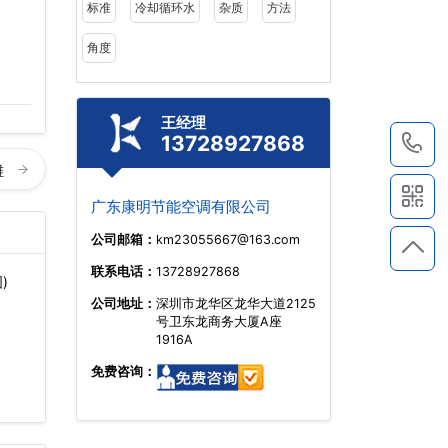
标准
冷却循环水
杂质
方法
角度
王经理
13728927868
1
维
广东康明节能空调有限公司
公司邮箱：
km23055667@163.com
联系电话：
13728927868
)
公司地址：
深圳市龙华区龙华大道2125
号卫东龙商务大厦A座
1916A
免费咨询：