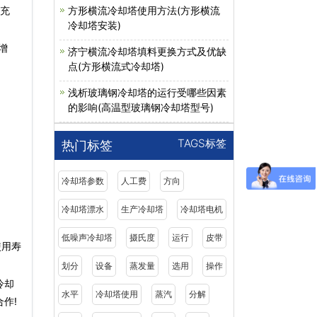
填充
方形横流冷却塔使用方法(方形横流
冷却塔安装)
增
济宁横流冷却塔填料更换方式及优缺
点(方形横流式冷却塔)
浅析玻璃钢冷却塔的运行受哪些因素
的影响(高温型玻璃钢冷却塔型号)
TAGS标签
热门标签
冷却塔参数
人工费
方向
冷却塔漂水
生产冷却塔
冷却塔电机
低噪声冷却塔
摄氏度
运行
皮带
使用寿
划分
设备
蒸发量
选用
操作
冷却
水平
冷却塔使用
蒸汽
分解
作!