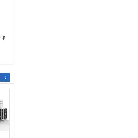
…
冷却
广东开式圆形逆流
圆形玻璃钢冷却塔