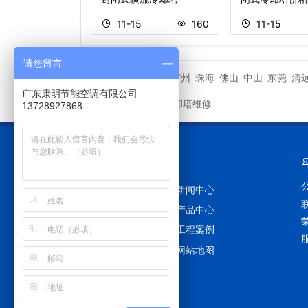
8
130
11-15
160
11-15
请您留言
江门
广州
珠海
佛山
中山
东莞
清
城市分站
广东康明节能空调有限公司
康明冷却塔维修
友情链接
13728927868
网站导航
网站首页
新闻中心
冷却塔百科
产品中心
冷却塔配件
工程案例
冷却塔维修
网站地图