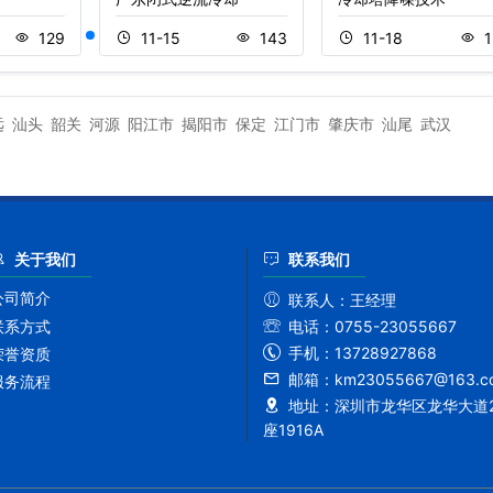
129
11-15
143
11-18
1
远
汕头
韶关
河源
阳江市
揭阳市
保定
江门市
肇庆市
汕尾
武汉
关于我们
联系我们
公司简介
联系人：
王经理
联系方式
电话：
0755-23055667
手机：
13728927868
荣誉资质
邮箱：
km23055667@163.c
服务流程
地址：
深圳市龙华区龙华大道2
座1916A