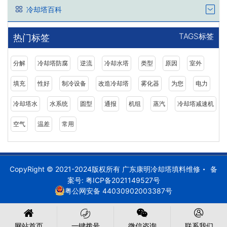
冷却塔百科
TAGS标签
热门标签
分解
冷却塔防腐
逆流
冷却水塔
类型
原因
室外
填充
性好
制冷设备
改造冷却塔
雾化器
为您
电力
冷却塔水
水系统
圆型
通报
机组
蒸汽
冷却塔减速机
空气
温差
常用
CopyRight © 2021-2024版权所有 广东康明冷却塔填料维修
备
案号:
粤ICP备2021149527号
粤公网安备 44030902003387号
网站首页
一键拨号
微信咨询
联系我们