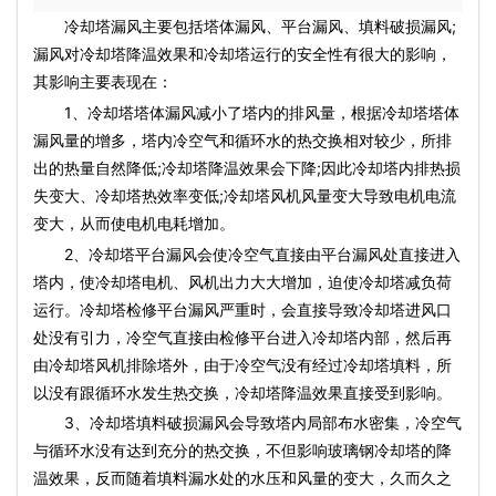
冷却塔漏风主要包括塔体漏风、平台漏风、填料破损漏风;
漏风对冷却塔降温效果和冷却塔运行的安全性有很大的影响，
其影响主要表现在：
1、冷却塔塔体漏风减小了塔内的排风量，根据冷却塔塔体
漏风量的增多，塔内冷空气和循环水的热交换相对较少，所排
出的热量自然降低;冷却塔降温效果会下降;因此冷却塔内排热损
失变大、冷却塔热效率变低;
冷却塔风机
风量变大导致电机电流
变大，从而使电机电耗增加。
2、冷却塔平台漏风会使冷空气直接由平台漏风处直接进入
塔内，使
冷却塔电机
、风机出力大大增加，迫使冷却塔减负荷
运行。冷却塔检修平台漏风严重时，会直接导致冷却塔进风口
处没有引力，冷空气直接由检修平台进入冷却塔内部，然后再
由
冷却塔风机
排除塔外，由于冷空气没有经过
冷却塔填料
，所
以没有跟循环水发生热交换，冷却塔降温效果直接受到影响。
3、
冷却塔填料
破损漏风会导致塔内局部布水密集，冷空气
与循环水没有达到充分的热交换，不但影响
玻璃钢冷却塔
的降
温效果，反而随着填料漏水处的水压和风量的变大，久而久之